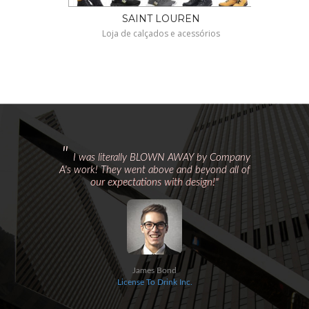
SAINT LOUREN
Loja de calçados e acessórios
"
I was literally BLOWN AWAY by Company
A's work! They went above and beyond all of
our expectations with design!
"
James Bond
License To Drink Inc.