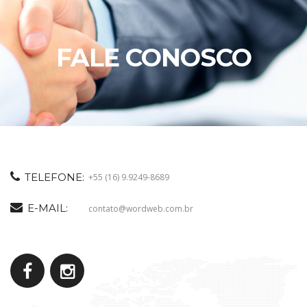
FALE CONOSCO
TELEFONE:
+55 (16) 9.9249-8689
E-MAIL:
contato@wordweb.com.br